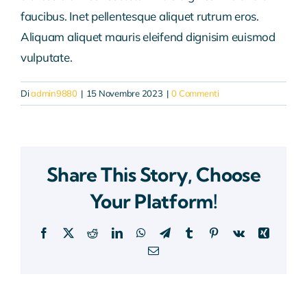
faucibus. Inet pellentesque aliquet rutrum eros.
Aliquam aliquet mauris eleifend dignisim euismod
vulputate.
Di
admin9880
|
15 Novembre 2023
|
0 Commenti
Share This Story, Choose
Your Platform!
Facebook
X
Reddit
LinkedIn
WhatsApp
Telegram
Tumblr
Pinterest
Vk
Xing
Email