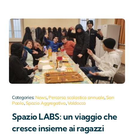
Categories:
News
,
Percorso scolastico annuale
,
San
Paolo
,
Spazio Aggregativo
,
Valdocco
Spazio LABS: un viaggio che
cresce insieme ai ragazzi