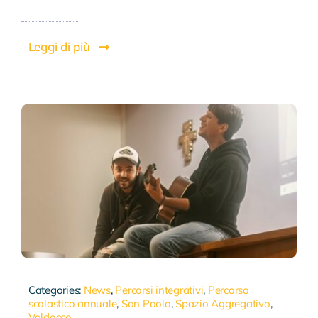
Leggi di più
Categories:
News
,
Percorsi integrativi
,
Percorso
scolastico annuale
,
San Paolo
,
Spazio Aggregativo
,
Valdocco