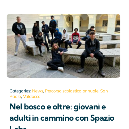
Categories:
News
,
Percorso scolastico annuale
,
San
Paolo
,
Valdocco
Nel bosco e oltre: giovani e
adulti in cammino con Spazio
Labs