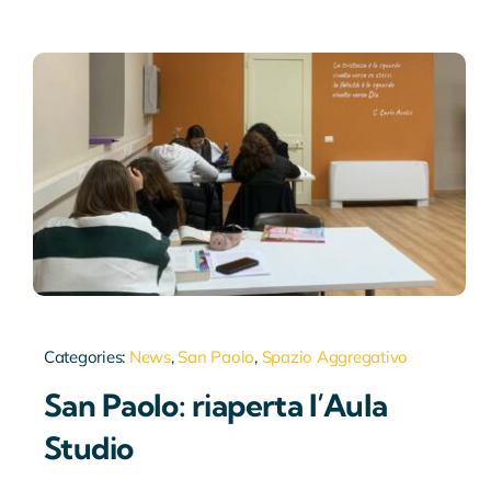
Categories:
News
,
San Paolo
,
Spazio Aggregativo
San Paolo: riaperta l’Aula
Studio