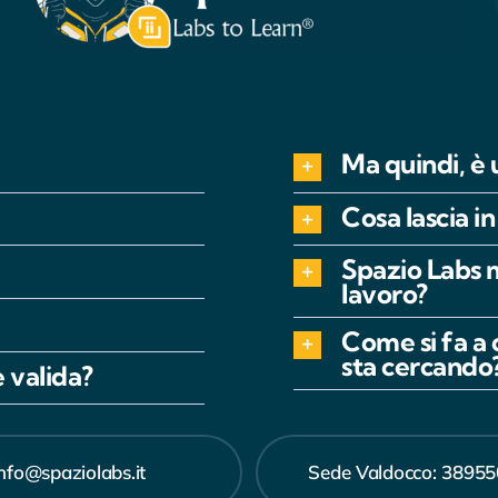
Ma quindi, è 
Cosa lascia i
Spazio Labs 
lavoro?
Come si fa a 
sta cercando
 valida?
info@spaziolabs.it
Sede Valdocco: 3895