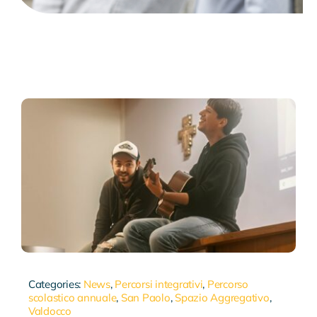
Categories:
News
,
Percorsi integrativi
,
Percorso
scolastico annuale
,
San Paolo
,
Spazio Aggregativo
,
Valdocco