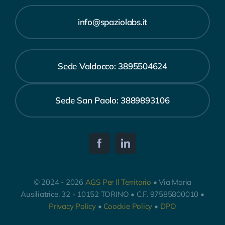
info@spaziolabs.it
Sede Valdocco: 3895504624
Sede San Paolo: 3889893106
© 2024 - 2026
AGS Per Il Territorio
• Via Maria
Ausiliatrice, 32 - 10152 TORINO • C.F. 97585800010 •
Privacy Policy
•
Coockie Policy
•
DPO