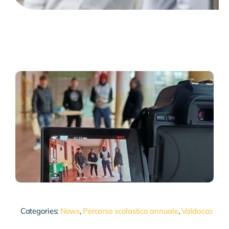
Categories:
News
,
Percorso scolastico annuale
,
Valdocco