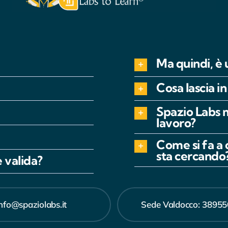
Ma quindi, è 
Cosa lascia i
Spazio Labs 
lavoro?
Come si fa a 
sta cercando
 valida?
info@spaziolabs.it
Sede Valdocco: 3895