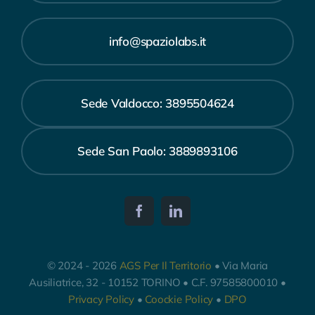
info@spaziolabs.it
Sede Valdocco: 3895504624
Sede San Paolo: 3889893106
© 2024 - 2026
AGS Per Il Territorio
• Via Maria
Ausiliatrice, 32 - 10152 TORINO • C.F. 97585800010 •
Privacy Policy
•
Coockie Policy
•
DPO